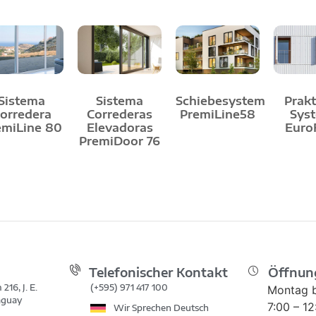
Sistema
Sistema
Schiebesystem
Prakt
orredera
Correderas
PremiLine58
Sys
emiLine 80
Elevadoras
Euro
PremiDoor 76
Telefonischer Kontakt
Öffnun
216, J. E.
(+595) 971 417 100
Montag b
raguay
7:00 – 1
Wir Sprechen Deutsch