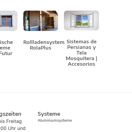
Sistemas de
ische
Rollladensystem
Persianas y
teme
RolaPlus
Tela
Futur
Mosquitera |
Accesorios
gszeiten
Systeme
is Freitag
Aluminiumsysteme
2:00 Uhr und