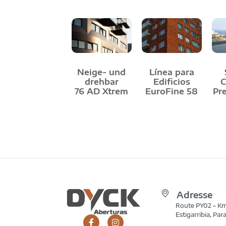
Neige- und
Línea para
drehbar
Edificios
C
76 AD Xtrem
EuroFine 58
Pr
Adresse
Route PY02 – Km 
Estigarribia, Pa