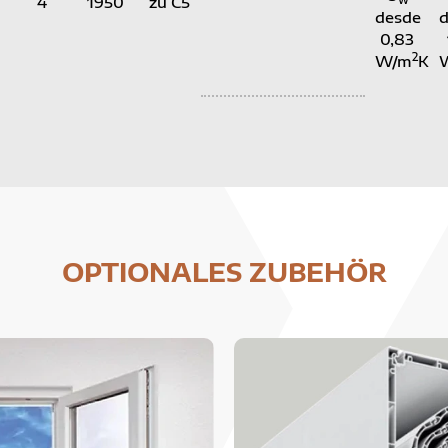
4
1950
zu C5
desde
0,83
2
W/m
K
OPTIONALES ZUBEHÖR