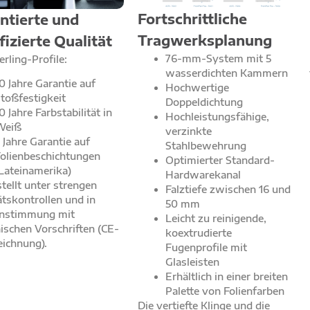
Fortschrittliche
ntierte und
Tragwerksplanung
fizierte Qualität
76-mm-System mit 5
ling-Profile:
wasserdichten Kammern
0 Jahre Garantie auf
Hochwertige
toßfestigkeit
Doppeldichtung
0 Jahre Farbstabilität in
Hochleistungsfähige,
Weiß
verzinkte
 Jahre Garantie auf
Stahlbewehrung
olienbeschichtungen
Optimierter Standard-
Lateinamerika)
Hardwarekanal
tellt unter strengen
Falztiefe zwischen 16 und
ätskontrollen und in
50 mm
instimmung mit
Leicht zu reinigende,
ischen Vorschriften (CE-
koextrudierte
ichnung).
Fugenprofile mit
Glasleisten
Erhältlich in einer breiten
Palette von Folienfarben
Die vertiefte Klinge und die