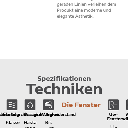
geraden Linien verleihen dem
Produkt eine moderne und
elegante Ästhetik.
Spezifikationen
Techniken
Die Fenster
fil
ldämmung
Luftdurchlässigkeit
Wasserdichtigkeit
Windwiderstand
Uw-
W
Fensterw
Klasse
Hasta
Bis
U
w