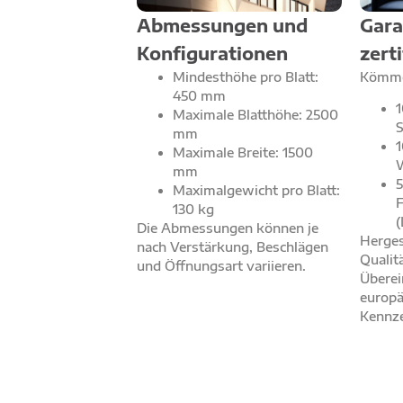
Abmessungen und
Gara
Konfigurationen
zerti
Mindesthöhe pro Blatt:
Kömmer
450 mm
1
Maximale Blatthöhe: 2500
S
mm
1
Maximale Breite: 1500
mm
5
Maximalgewicht pro Blatt:
F
130 kg
(
Die Abmessungen können je
Herges
nach Verstärkung, Beschlägen
Qualit
und Öffnungsart variieren.
Übere
europä
Kennze