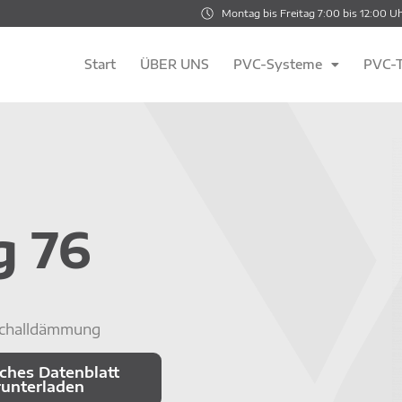
Montag bis Freitag 7:00 bis 12:00 Uh
Start
ÜBER UNS
PVC-Systeme
PVC-T
g 76
Schalldämmung
ches Datenblatt
runterladen