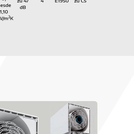
zu 47
4
E1950
zu C5
desde
dB
1,10
2
W/m
K