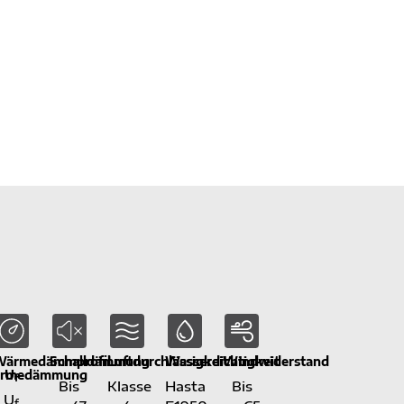
ärmedämmprofil
Schalldämmung
Luftdurchlässigkeit
Wasserdichtigkeit
Windwiderstand
ärmedämmung
U
f
Bis
Klasse
Hasta
Bis
U
f