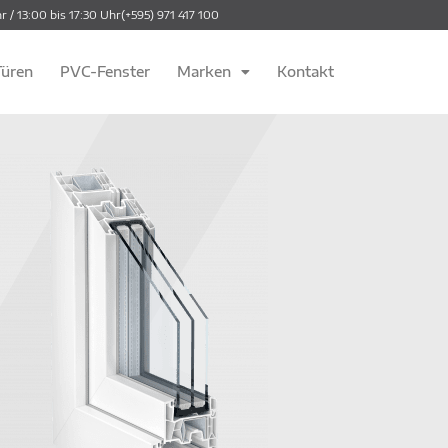
r / 13:00 bis 17:30 Uhr
(+595) 971 417 100
üren
PVC-Fenster
Marken
Kontakt