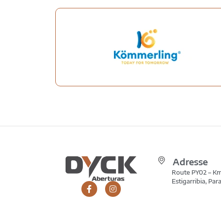
Adresse
Route PY02 – Km 
Estigarribia, Pa
English