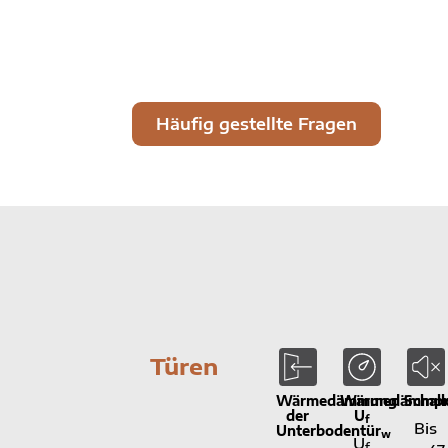
Häufig gestellte Fragen
Türen
Wärmedämmung
Wärmedämmpro
Schal
der
U
f
Bis
Unterbodentür
w
U
f