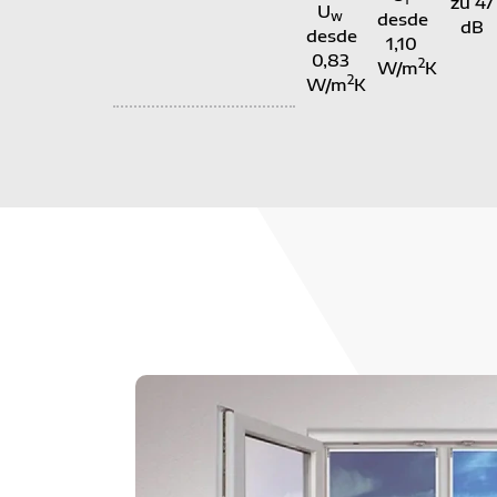
zu 47
U
w
desde
dB
desde
1,10
0,83
2
W/m
K
2
W/m
K