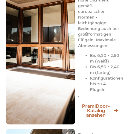
hohe Dichtheit
gemäß
europäischen
Normen •
leichtgängige
Bedienung auch bei
großformatigen
Flügeln. Maximale
Abmessungen:
Bis 6,50 × 2,60
m (weiß)
Bis 6,50 × 2,40
m (farbig)
Konfigurationen
bis zu 4
Flügeln
.
PremiDoor-
Katalog
ansehen