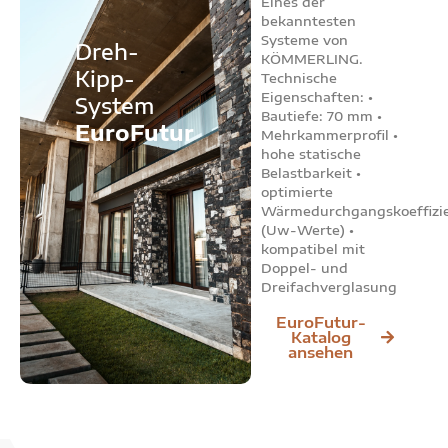
Eines der
bekanntesten
Systeme von
Dreh-
KÖMMERLING.
Kipp-
Technische
Eigenschaften: •
System
Bautiefe: 70 mm •
EuroFutur
Mehrkammerprofil •
hohe statische
Belastbarkeit •
optimierte
Wärmedurchgangskoeffizi
(Uw-Werte) •
kompatibel mit
Doppel- und
Dreifachverglasung
EuroFutur-
Katalog
ansehen