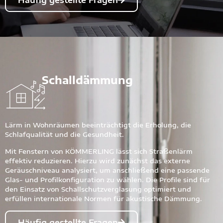
Schalldämmung
Lärm in Wohnräumen beeinträchtigt die Erholung, die
Schlafqualität und die Gesundheit.
Mit Fenstern von KÖMMERLING lässt sich Straßenlärm
effektiv reduzieren. Hierzu wird zunächst das externe
Geräuschniveau analysiert, um anschließend eine passende
Glas- und Profilkonfiguration zu wählen. Die Profile sind für
den Einsatz von Schallschutzverglasung optimiert und
erfüllen internationale Normen für akustische Dämmung.
Häufig gestellte Fragen