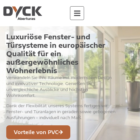
Luxuriöse Fenster- und
Türsysteme in europäischer
Qualität für ein
außergewöhnliches
Wohnerlebnis
Verwandeln Sie Ihre Räume mit modernstem Design
und innovativer Technologie. Genießen Sie
unvergleichliche Ausblicke und höchsten
Wohnkomfort.
Dank der Flexibilität unseres Systems fertigen wir
Fenster- und Türanlagen in geraden sowie gebogenen
Ausführungen – individuell nach Maß.
Vorteile von PVC