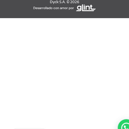
Dyck S.A. © 2026
English
German