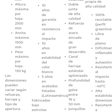
propia de
Altura
Doble
10
alta calidad:
máxima
junta
años
por
de alta
de
100%
hoja:
calidad
garantía
reciclable
2500
Refuerzo
en
(perfil
mm
de
resistencia
greenline
Ancho
acero
al
Libre
máximo:
zincado
impacto
de
1500
de
10
plomo
mm
gran
años
Difícilme
Peso
desarrollo
en
inflamabl
máximo
Canal
estabilidad
y
por
de
del
autoextin
hoja:
herraje
color
Resistent
130 kg
estándar
blanco
al
Las
optimizado
5 años
impacto
dimensiones
Profundidad
en
hasta
pueden
de
acabados
-40°C
variar según
galce
foliados
Alta
refuerzo,
entre
(Latinoamérica)
estabilid
herraje y
16 y
Fabricados
dimensio
tipo de
50 mm
bajo
Resistent
apertura.
Junquillos
estrictos
a