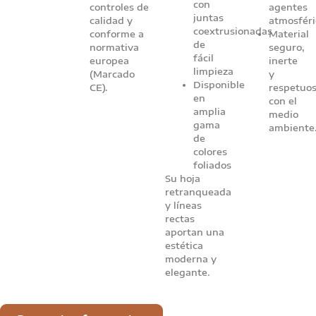
con
controles de
agentes
juntas
calidad y
atmosféri
coextrusionadas
conforme a
Material
de
normativa
seguro,
fácil
europea
inerte
limpieza
(Marcado
y
Disponible
CE).
respetuo
en
con el
amplia
medio
gama
ambiente
de
colores
foliados
Su hoja
retranqueada
y líneas
rectas
aportan una
estética
moderna y
elegante.