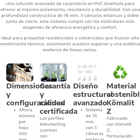
Una solución avanzada de carpintería en PVC diseñada para
ofrecer el máximo aislamiento, resistencia y durabilidad. Con una
profundidad constructiva de 76 mm, 5 cámaras estancas y doble
junta de cierre, este sistema cumple con los estándares más
exigentes de eficiencia energética y confort.
Ideal para proyectos residenciales y comerciales que buscan alto
rendimiento térmico, aislamiento acústico superior y una estética
moderna de líneas rectas.
Dimensiones
Garantía
Diseño
Material
y
y
estructural
sostenibl
configuraciones
calidad
avanzado
Kömalit
certificada
Z
Altura
Sistema
mínima
de 76
Los perfiles
Fabricado
por
mm
Kömmerling
con Kömalit
hoja:
con 5
cuentan
Z,
450
cámaras
con:
formulación
mm
estancas